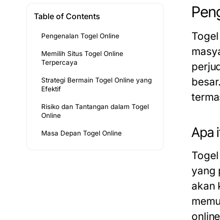
Peng
Table of Contents
Togel
Pengenalan Togel Online
masya
Memilih Situs Togel Online
Terpercaya
perju
besar.
Strategi Bermain Togel Online yang
Efektif
terma
Risiko dan Tantangan dalam Togel
Online
Apa i
Masa Depan Togel Online
Togel
yang 
akan 
memun
onlin