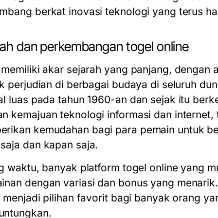
mbang berkat inovasi teknologi yang terus had
rah dan perkembangan togel online
 memiliki akar sejarah yang panjang, dengan a
ik perjudian di berbagai budaya di seluruh dun
al luas pada tahun 1960-an dan sejak itu berk
n kemajuan teknologi informasi dan internet, t
rikan kemudahan bagi para pemain untuk berp
saja dan kapan saja.
ng waktu, banyak platform togel online yang 
inan dengan variasi dan bonus yang menarik
e menjadi pilihan favorit bagi banyak orang ya
untungkan.