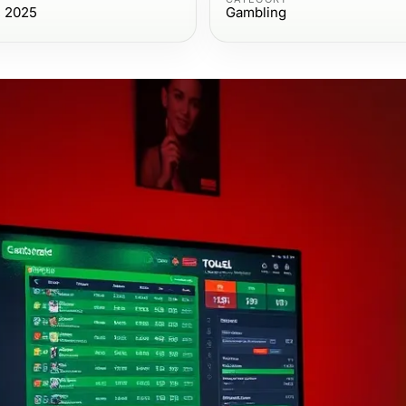
, 2025
Gambling