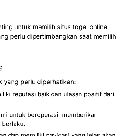
ing untuk memilih situs togel online
ang perlu dipertimbangkan saat memilih
e
k yang perlu diperhatikan:
ki reputasi baik dan ulasan positif dari
esmi untuk beroperasi, memberikan
 berlaku.
n dan memiliki navigasi yang jelas akan