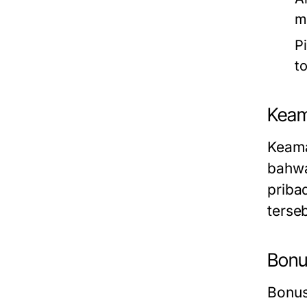
m
P
t
Keama
Keama
bahwa
priba
terse
Bonu
Bonus