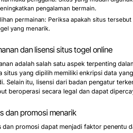
eningkatkan pengalaman bermain.
ilihan permainan:
Periksa apakah situs tersebu
ogel yang menarik.
nan dan lisensi situs togel online
nan adalah salah satu aspek terpenting dalam 
 situs yang dipilih memiliki enkripsi data yan
di. Selain itu, lisensi dari badan pengatur te
but beroperasi secara legal dan dapat diperca
s dan promosi menarik
 dan promosi dapat menjadi faktor penentu dal