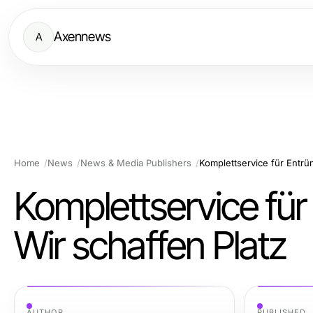
Axennews
A
Home
News
News & Media Publishers
Komplettservice für Entrü
Komplettservice für
Wir schaffen Platz
AUTHOR
PUBLISHED