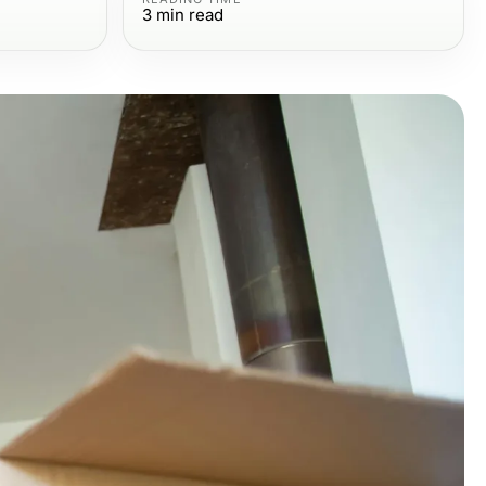
3
min read