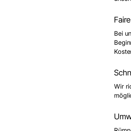
Faire
Bei un
Begin
Koste
Schne
Wir r
möglic
Umwe
Rümpe