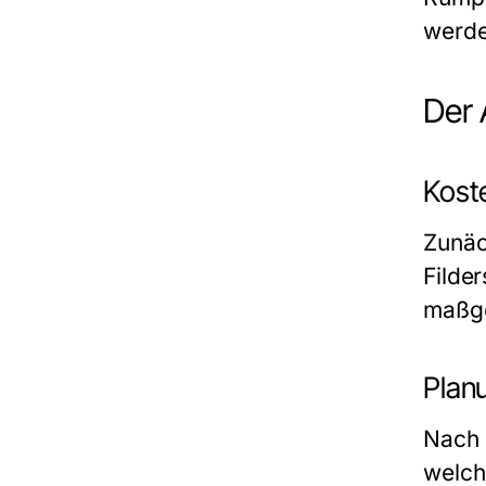
werde
Der 
Kost
Zunäc
Filder
maßge
Plan
Nach 
welch