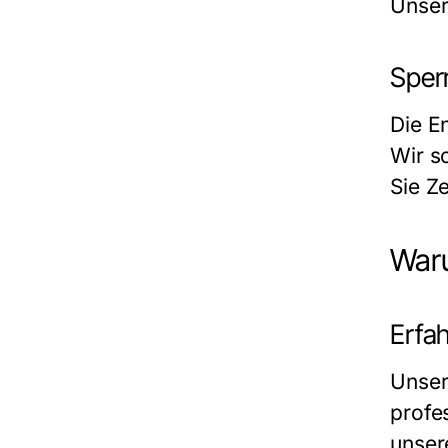
Unser
Sper
Die
E
Wir s
Sie Z
Waru
Erfa
Unser
profe
unsere