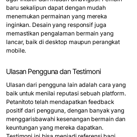
baru sekalipun dapat dengan mudah
menemukan permainan yang mereka
inginkan. Desain yang responsif juga
memastikan pengalaman bermain yang
lancar, baik di desktop maupun perangkat
mobile.
Ulasan Pengguna dan Testimoni
Ulasan dari pengguna lain adalah cara yang
baik untuk menilai reputasi sebuah platform.
Petanitoto telah mendapatkan feedback
positif dari pengguna, dengan banyak yang
menggarisbawahi kesenangan bermain dan
keuntungan yang mereka dapatkan.
Testimoni ini bisa menjadi referensi bagi