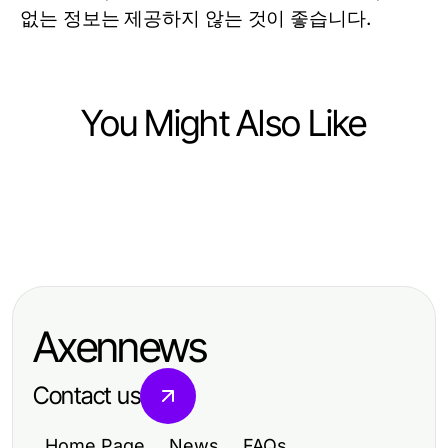
없는 정보는 제공하지 않는 것이 좋습니다.
You Might Also Like
Ecommerce & Shopping
Ecommerce & Shopping
Best Electric Tricycles Head to
Ecommerce & Shopping
Before You Start Swiss Chems
Head: Essential Features
The 2026 Replica Watches
Labs: Essential Insights for
Comparison for 2026
Handbook for Luxury Timepiece
Researchers in 2026
Axennews
Enthusiasts
Contact us
Home Page
News
FAQs