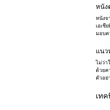
หนังต
หนังจา
เอเชีย
มอบคว
แนวห
ไม่ว่า
ด้วยคว
ตัวอย่
เทคน