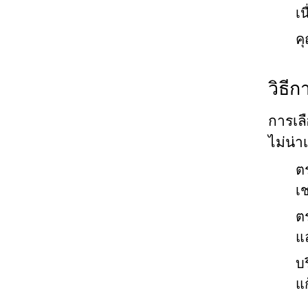
เน
ค
วิธีก
การเลื
ไม่น่า
ต
เช
ต
แ
บร
แ